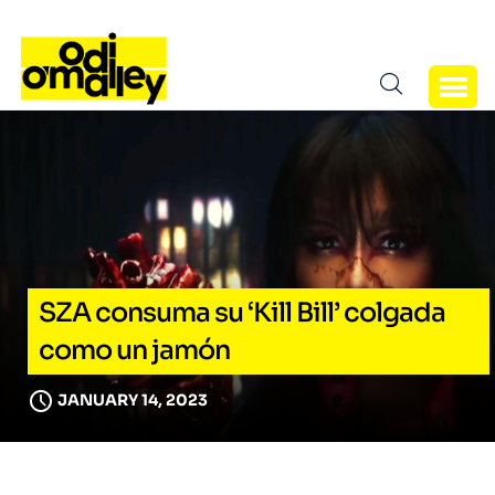
SZA consuma su ‘Kill Bill’ colgada
como un jamón
JANUARY 14, 2023