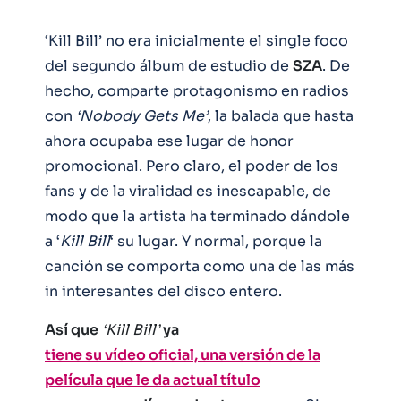
‘Kill Bill’ no era inicialmente el single foco
del segundo álbum de estudio de
SZA
. De
hecho, comparte protagonismo en radios
con
‘Nobody Gets Me’
, la balada que hasta
ahora ocupaba ese lugar de honor
promocional. Pero claro, el poder de los
fans y de la viralidad es inescapable, de
modo que la artista ha terminado dándole
a ‘
Kill
Bill
‘ su lugar. Y normal, porque la
canción se comporta como una de las más
in interesantes del disco entero.
Así que
‘Kill Bill’
ya
tiene su vídeo oficial, una versión de la
película que le da actual título