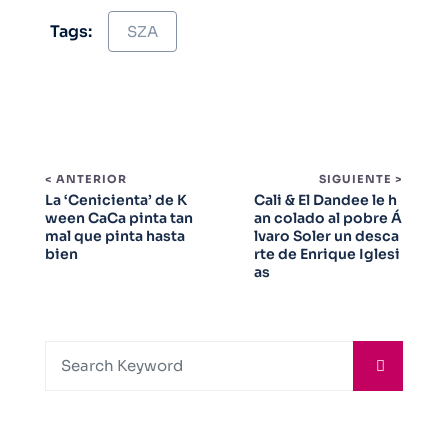
Tags:
SZA
< ANTERIOR
SIGUIENTE >
La ‘Cenicienta’ de K
Cali & El Dandee le h
ween CaCa pinta tan
an colado al pobre Á
mal que pinta hasta
lvaro Soler un desca
bien
rte de Enrique Iglesi
as