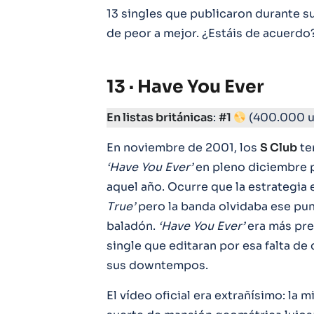
13 singles que publicaron durante s
de peor a mejor. ¿Estáis de acuerdo
13 · Have You Ever
En listas británicas
:
#1
(400.000 u
En noviembre de 2001, los
S Club
te
‘Have You Ever’
en pleno diciembre p
aquel año. Ocurre que la estrategia e
True’
pero la banda olvidaba ese pun
baladón.
‘Have You Ever’
era más pre
single que editaran por esa falta de 
sus downtempos.
El vídeo oficial era extrañísimo: la 