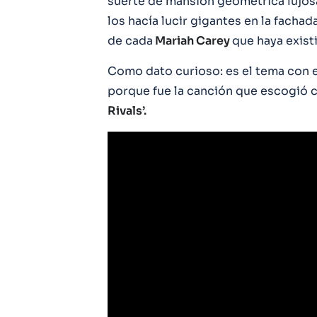
suerte de mansión geométrica lujosa
los hacía lucir gigantes en la facha
de cada
Mariah Carey
que haya exist
Como dato curioso: es el tema con 
porque fue la canción que escogió c
Rivals’.