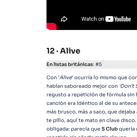
12 · Alive
En listas británicas
: #5
Con ‘
Alive
‘ ocurría lo mismo que con
habían saboreado mejor con
‘Don’t 
regusto a repetición de fórmula sin l
canción era idéntico al de su antece
más brusco, más a saco, que dejaba a
te pillo, aquí te mato en clave disc
obligada: parecía que
S Club
quería 