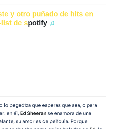
te y otro puñado de hits en
list de s
potify
♫
o lo pegadiza que esperas que sea, o para
r: en él,
Ed Sheeran
se enamora de una
lante, su amor es de película. Porque