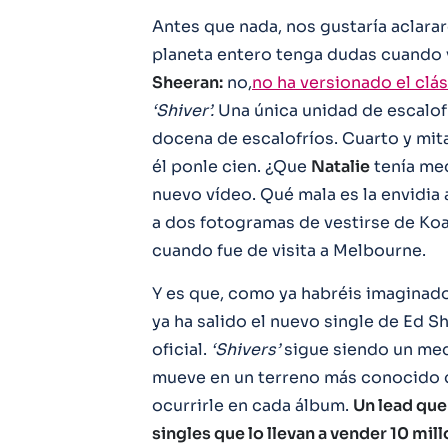
Antes que nada, nos gustaría aclara
planeta entero tenga dudas cuando 
Sheeran:
no,
no ha versionado el clá
‘Shiver’.
Una única unidad de escalof
docena de escalofríos. Cuarto y mita
él ponle cien. ¿Que
Natalie
tenía me
nuevo vídeo. Qué mala es la envidia 
a dos fotogramas de vestirse de Koa
cuando fue de visita a Melbourne.
Y es que, como ya habréis imaginado
ya ha salido el nuevo single de Ed S
oficial.
‘Shivers’
sigue siendo un me
mueve en un terreno más conocido qu
ocurrirle en cada álbum.
Un lead que
singles que lo llevan a vender 10 mil