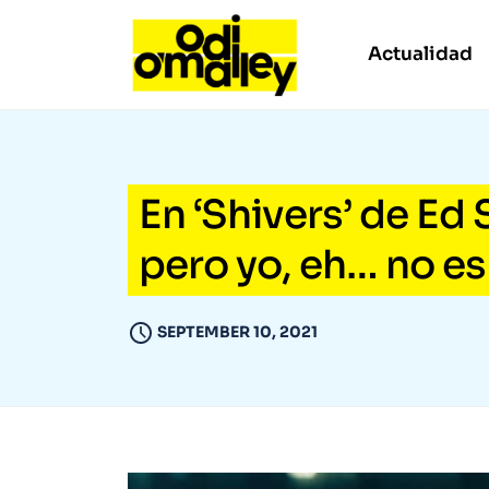
Actualidad
En ‘Shivers’ de Ed 
pero yo, eh… no es
SEPTEMBER 10, 2021