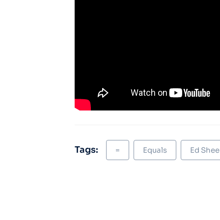
Tags:
=
Equals
Ed Shee