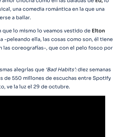
de amor chocha como en las baladas de
Ed,
lo
ical, una comedia romántica en la que una
rse a bailar.
en que lo mismo lo veamos vestido de
Elton
 -peleando ella, las cosas como son, él tiene
 las coreografías-, que con el pelo fosco por
ismas alegrías que
‘Bad
Habits’:
diez semanas
s de 550 millones de escuchas entre Spotify
, ve la luz el 29 de octubre.