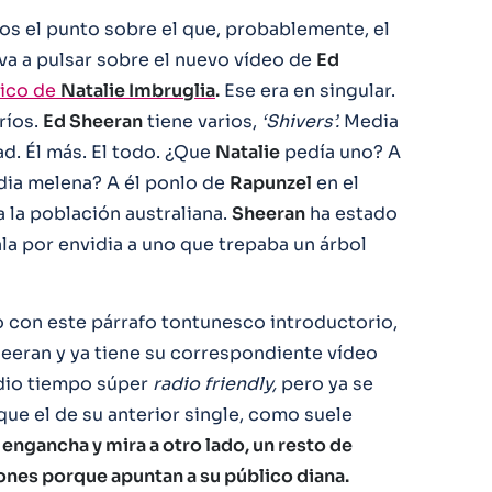
ros el punto sobre el que, probablemente, el
va a pulsar sobre el nuevo vídeo de
Ed
sico de
Natalie Imbruglia
.
Ese era en singular.
ríos.
Ed Sheeran
tiene varios,
‘Shivers’.
Media
d. Él más. El todo. ¿Que
Natalie
pedía uno? A
dia melena? A él ponlo de
Rapunzel
en el
a la población australiana.
Sheeran
ha estado
la por envidia a uno que trepaba un árbol
 con este párrafo tontunesco introductorio,
heeran y ya tiene su correspondiente vídeo
dio tiempo súper
radio friendly,
pero ya se
e el de su anterior single, como suele
 engancha y mira a otro lado, un resto de
lones porque apuntan a su público diana.