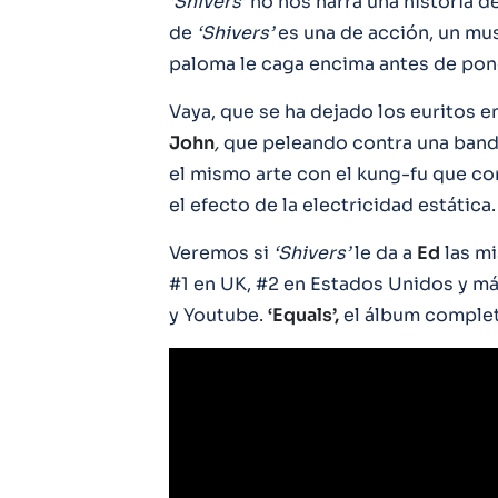
‘Shivers’
no nos narra una historia 
de
‘Shivers’
es una de acción, un mus
paloma le caga encima antes de pone
Vaya, que se ha dejado los euritos 
John
,
que peleando contra una banda
el mismo arte con el kung-fu que con
el efecto de la electricidad estática.
Veremos si
‘Shivers’
le da a
Ed
las m
#1 en UK, #2 en Estados Unidos y má
y Youtube.
‘Equals’,
el álbum completo