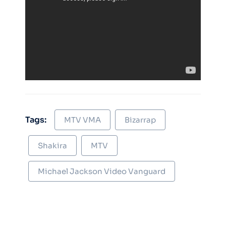
Tags:
MTV VMA
Bizarrap
Shakira
MTV
Michael Jackson Video Vanguard