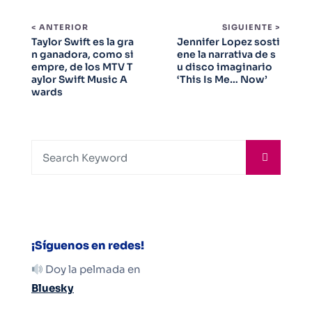
< ANTERIOR
SIGUIENTE >
Taylor Swift es la gra
Jennifer Lopez sosti
n ganadora, como si
ene la narrativa de s
empre, de los MTV T
u disco imaginario
aylor Swift Music A
‘This Is Me… Now’
wards
¡Síguenos en redes!
Doy la pelmada en
Bluesky