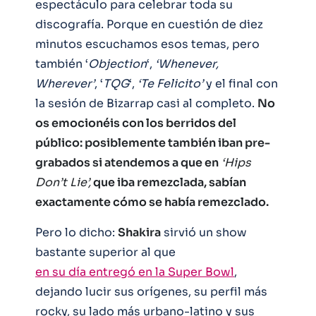
espectáculo para celebrar toda su
discografía. Porque en cuestión de diez
minutos escuchamos esos temas, pero
también ‘
Objection
‘,
‘Whenever,
Wherever’
, ‘
TQG
‘,
‘Te Felicito’
y el final con
la sesión de Bizarrap casi al completo.
No
os emocionéis con los berridos del
público: posiblemente también iban pre-
grabados si atendemos a que en
‘Hips
Don’t Lie’,
que iba remezclada, sabían
exactamente cómo se había remezclado.
Pero lo dicho:
Shakira
sirvió un show
bastante superior al que
en su día entregó en la Super Bowl
,
dejando lucir sus orígenes, su perfil más
rocky, su lado más urbano-latino y sus