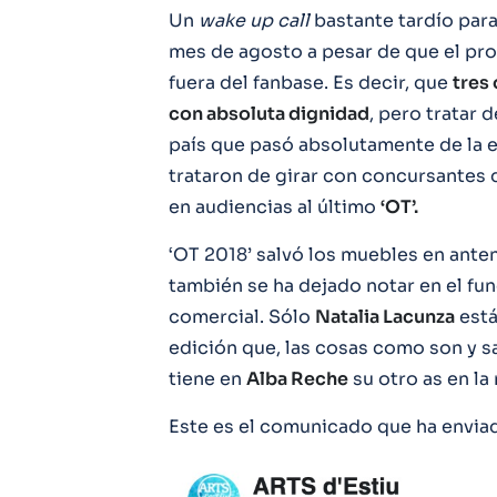
Un
wake up call
bastante tardío para
mes de agosto a pesar de que el pr
fuera del fanbase. Es decir, que
tres
con absoluta dignidad
, pero tratar 
país que pasó absolutamente de la e
trataron de girar con concursantes
en audiencias al último
‘OT’.
‘OT 2018’ salvó los muebles en ante
también se ha dejado notar en el fu
comercial. Sólo
Natalia Lacunza
está
edición que, las cosas como son y s
tiene en
Alba Reche
su otro as en la
Este es el comunicado que ha enviado