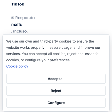
TikTok
✉ Respondo
mails
, incluso.
We use our own and third-party cookies to ensure the
Y si una persona no puede tener teléfono, que
website works properly, measure usage, and improve our
le quiten el teléfono.
services. You can accept all cookies, reject non-essential
cookies, or configure your preferences.
Cookie policy
Accept all
Reject
Odi O'Malley © 2016-2025. Todos Los Derechos
Configure
Reservados.