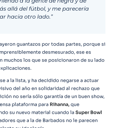
miendo a la gente de negra y de
ás allá del fútbol, y me parecería
ar hacia otro lado.”
cayeron guantazos por todas partes, porque si
comprensiblemente desmesurado, ese es
n muchos los que se posicionaron de su lado
explicaciones.
e a la lista, y ha decidido negarse a actuar
isivo del año en solidaridad al rechazo que
rición no sería sólo garantía de un buen show,
ensa plataforma para
Rihanna,
que
ndo su nuevo material cuando la
Super Bowl
adores que a la de Barbados no le parecen