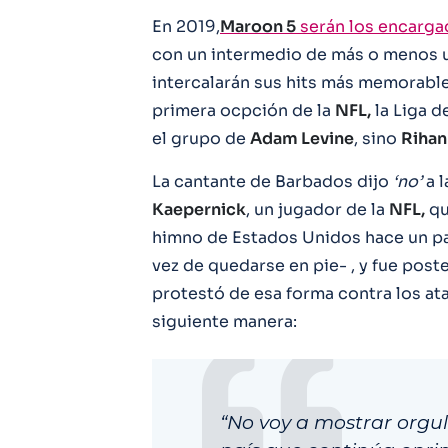
En 2019,
Maroon 5
serán los encarga
con un intermedio de más o menos u
intercalarán sus hits más memorables
primera ocpción de la
NFL,
la Liga d
el grupo de
Adam Levine
, sino
Rihan
La cantante de Barbados dijo
‘no’
a l
Kaepernick
, un jugador de la
NFL,
qu
himno de Estados Unidos hace un pa
vez de quedarse en pie- , y fue post
protestó de esa forma contra los ataq
siguiente manera:
“No voy a mostrar orgu