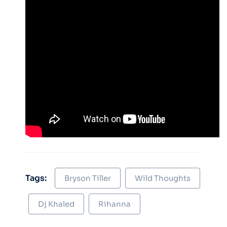
Tags:
Bryson Tiller
Wild Thoughts
Dj Khaled
Rihanna