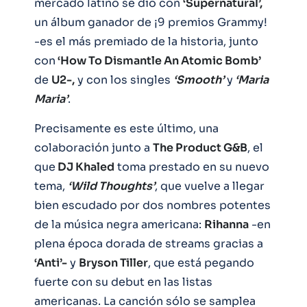
mercado latino se dio con
‘Supernatural’,
un álbum ganador de ¡9 premios Grammy!
-es el más premiado de la historia, junto
con
‘How To Dismantle An Atomic Bomb’
de
U2-,
y con los singles
‘Smooth’
y
‘Maria
Maria’
.
Precisamente es este último, una
colaboración junto a
The Product G&B
, el
que
DJ Khaled
toma prestado en su nuevo
tema,
‘Wild Thoughts’
, que vuelve a llegar
bien escudado por dos nombres potentes
de la música negra americana:
Rihanna
-en
plena época dorada de streams gracias a
‘Anti’-
y
Bryson Tiller
, que está pegando
fuerte con su debut en las listas
americanas. La canción sólo se samplea