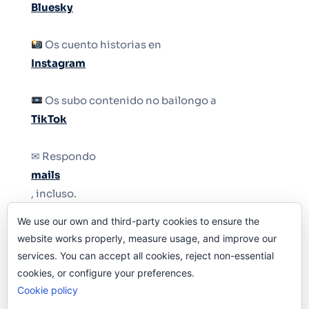
Bluesky
Os cuento historias en
Instagram
Os subo contenido no bailongo a
TikTok
✉ Respondo
mails
, incluso.
We use our own and third-party cookies to ensure the
Y si una persona no puede tener teléfono, que
website works properly, measure usage, and improve our
le quiten el teléfono.
services. You can accept all cookies, reject non-essential
cookies, or configure your preferences.
Cookie policy