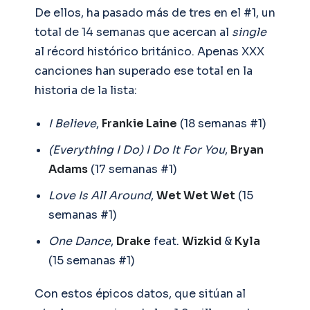
De ellos, ha pasado más de tres en el #1, un
total de 14 semanas que acercan al
single
al récord histórico británico. Apenas XXX
canciones han superado ese total en la
historia de la lista:
I Believe
,
Frankie Laine
(18 semanas #1)
(Everything I Do) I Do It For You
,
Bryan
Adams
(17 semanas #1)
Love Is All Around
,
Wet Wet Wet
(15
semanas #1)
One Dance
,
Drake
feat.
Wizkid
&
Kyla
(15 semanas #1)
Con estos épicos datos, que sitúan al