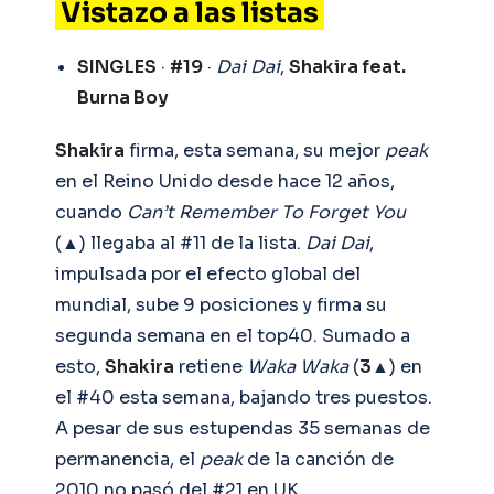
Vistazo a las listas
SINGLES
·
#19
·
Dai Dai
,
Shakira feat.
Burna Boy
Shakira
firma, esta semana, su mejor
peak
en el Reino Unido desde hace 12 años,
cuando
Can’t Remember To Forget You
(▲) llegaba al #11 de la lista.
Dai Dai
,
impulsada por el efecto global del
mundial, sube 9 posiciones y firma su
segunda semana en el top40. Sumado a
esto,
Shakira
retiene
Waka Waka
(
3
▲) en
el #40 esta semana, bajando tres puestos.
A pesar de sus estupendas 35 semanas de
permanencia, el
peak
de la canción de
2010 no pasó del #21 en UK.