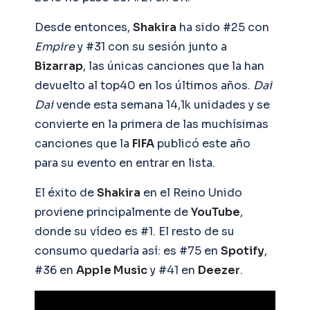
Desde entonces,
Shakira
ha sido #25 con
Empire
y #31 con su sesión junto a
Bizarrap
, las únicas canciones que la han
devuelto al top40 en los últimos años.
Dai
Dai
vende esta semana 14,1k unidades y se
convierte en la primera de las muchísimas
canciones que la
FIFA
publicó este año
para su evento en entrar en lista.
El éxito de
Shakira
en el Reino Unido
proviene principalmente de
YouTube
,
donde su vídeo es #1. El resto de su
consumo quedaría así: es #75 en
Spotify
,
#36 en
Apple Music
y #41 en
Deezer
.