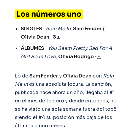
Los números uno
SINGLES
·
Rein Me In
,
Sam Fender /
Olivia Dean
·
3
▲
ÁLBUMES
·
You Seem Pretty Sad For A
Girl So In Love
,
Olivia Rodrigo ·
△
Lo de
Sam Fender
y
Olivia Dean
con
Rein
Me In
es una absoluta locura. La canción,
publicada hace ahora un año, llegaba al #1
en el mes de febrero y desde entonces, no
se ha visto una sola semana fuera del top5,
siendo el #4 su posición más baja de los
últimos cinco meses.