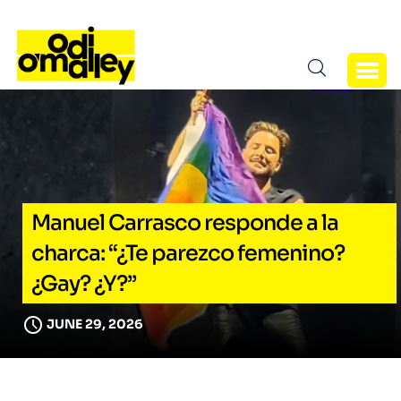
Manuel Carrasco responde a la
charca: “¿Te parezco femenino?
¿Gay? ¿Y?”
JUNE 29, 2026