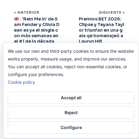
< ANTERIOR
SIGUIENTE >
· ‘Rein Me In’ de S
Premios BET 2026:
am Fender y Olivia D
Clipse y Teyana Tayl
ean es ya el single c
or triunfan en una g
on más semanas en
ala qe homenajeó a
el #1 de la década
Lauryn Hill
We use our own and third-party cookies to ensure the website
works properly, measure usage, and improve our services.
You can accept all cookies, reject non-essential cookies, or
configure your preferences.
Cookie policy
Odi O'Malley © 2016-2025. Todos Los Derechos
Accept all
Reservados.
Reject
Configure