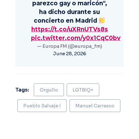
parezco gay o maricón",
ha dicho durante su
concierto en Madrid
https://t.co/uXRnUTVs8s
pic.twitter.com/y0x1CqC0bv
— Europa FM (@europa_fm)
June 28, 2026
Tags:
Orgullo
LGTBIQ+
Pueblo Salvaje I
Manuel Carrasco