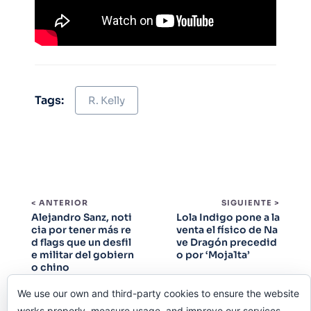
Tags:
R. Kelly
< ANTERIOR
SIGUIENTE >
Alejandro Sanz, noti
Lola Indigo pone a la
cia por tener más re
venta el físico de Na
d flags que un desfil
ve Dragón precedid
e militar del gobiern
o por ‘Moja1ta’
o chino
We use our own and third-party cookies to ensure the website
works properly, measure usage, and improve our services.