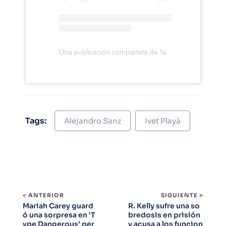
Una publicación compartida de Nuria Marin (@nuria
Tags:
Alejandro Sanz
Ivet Playà
< ANTERIOR
SIGUIENTE >
Mariah Carey guard
R. Kelly sufre una so
ó una sorpresa en ‘T
bredosis en prisión
ype Dangerous’ per
y acusa a los funcion