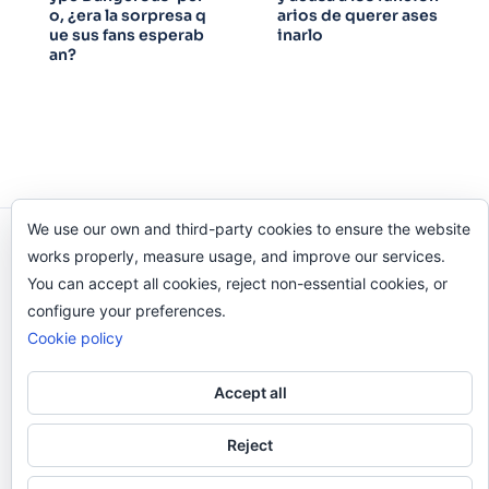
o, ¿era la sorpresa q
arios de querer ases
ue sus fans esperab
inarlo
an?
We use our own and third-party cookies to ensure the website
Odi O'Malley © 2016-2025. Todos Los Derechos
works properly, measure usage, and improve our services.
Reservados.
You can accept all cookies, reject non-essential cookies, or
configure your preferences.
Cookie policy
Accept all
Reject