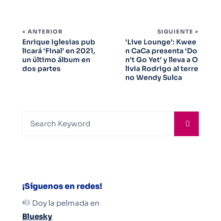
< ANTERIOR
SIGUIENTE >
Enrique Iglesias pub
‘Live Lounge’: Kwee
licará ‘Final’ en 2021,
n CaCa presenta ‘Do
un último álbum en
n’t Go Yet’ y lleva a O
dos partes
livia Rodrigo al terre
no Wendy Sulca
¡Síguenos en redes!
Doy la pelmada en
Bluesky