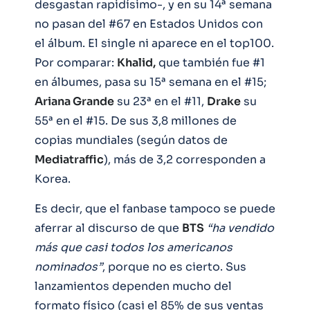
desgastan rapidísimo-, y en su 14ª semana
no pasan del #67 en Estados Unidos con
el álbum. El single ni aparece en el top100.
Por comparar:
Khalid,
que también fue #1
en álbumes, pasa su 15ª semana en el #15;
Ariana Grande
su 23ª en el #11,
Drake
su
55ª en el #15. De sus 3,8 millones de
copias mundiales (según datos de
Mediatraffic
), más de 3,2 corresponden a
Korea.
Es decir, que el fanbase tampoco se puede
aferrar al discurso de que
BTS
“ha vendido
más que casi todos los americanos
nominados”
, porque no es cierto. Sus
lanzamientos dependen mucho del
formato físico (casi el 85% de sus ventas