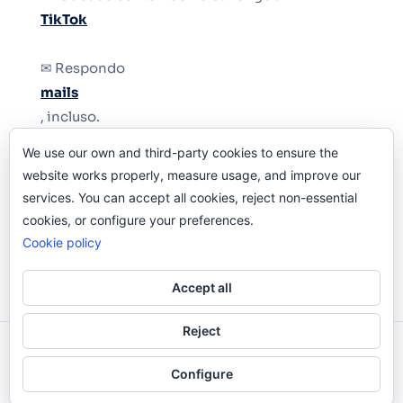
TikTok
✉ Respondo
mails
, incluso.
We use our own and third-party cookies to ensure the
Y si una persona no puede tener teléfono, que
website works properly, measure usage, and improve our
le quiten el teléfono.
services. You can accept all cookies, reject non-essential
cookies, or configure your preferences.
Cookie policy
Accept all
Reject
Odi O'Malley © 2016-2025. Todos Los Derechos
Configure
Reservados.