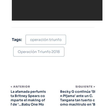
Tags:
operación triunfo
Operación Triunfo 2018
< ANTERIOR
SIGUIENTE >
La afamada perfumis
Becky G continúa ‘Si
ta Britney Spears co
n Pijama’ ante un C.
mparte el making of
Tangana tan tuerto c
f de ‘…Baby One Mo
omo machirulo en ‘B