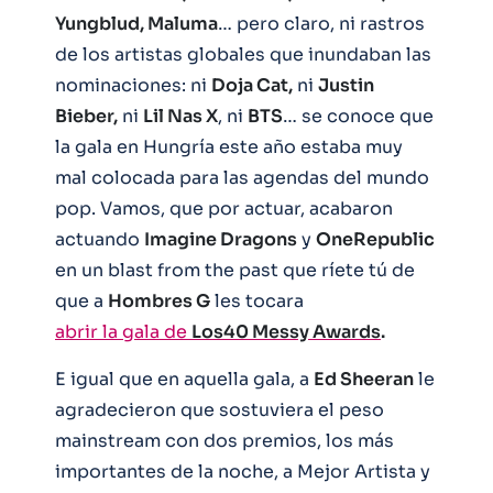
Yungblud, Maluma
… pero claro, ni rastros
de los artistas globales que inundaban las
nominaciones: ni
Doja Cat,
ni
Justin
Bieber,
ni
Lil Nas X
, ni
BTS
… se conoce que
la gala en Hungría este año estaba muy
mal colocada para las agendas del mundo
pop. Vamos, que por actuar, acabaron
actuando
Imagine Dragons
y
OneRepublic
en un blast from the past que ríete tú de
que a
Hombres G
les tocara
abrir la gala de
Los40 Messy Awards
.
E igual que en aquella gala, a
Ed Sheeran
le
agradecieron que sostuviera el peso
mainstream con dos premios, los más
importantes de la noche, a Mejor Artista y