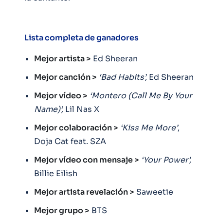
Lista completa de ganadores
Mejor artista >
Ed Sheeran
Mejor canción >
‘Bad Habits’,
Ed Sheeran
Mejor vídeo >
‘Montero (Call Me By Your
Name)’,
Lil Nas X
Mejor colaboración >
‘Kiss Me More’
,
Doja Cat feat. SZA
Mejor vídeo con mensaje >
‘Your Power’,
Billie Eilish
Mejor artista revelación >
Saweetie
Mejor grupo >
BTS