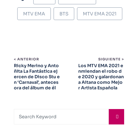
MTV EMA
BTS
MTV EMA 2021
< ANTERIOR
SIGUIENTE >
Ricky Merino y Anto
Los MTV EMA 2021 e
ñita La Fantástica ej
nmiendan el robo d
ercen de Disco Stu e
e 2020 y galardonan
n ‘Carnaval’, anteces
a Aitana como Mejo
ora del álbum de él
r Artista Española