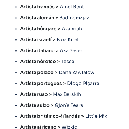
Artista francés
>
Amel Bent
Artista alemán
>
Badmómzjay
Artista húngaro
>
Azahriah
Artista israelí
>
Noa Kirel
Artista italiano
>
Aka 7even
Artista nórdico
>
Tessa
Artista polaco
>
Daria Zawialow
Artista portugués
>
Diogo Piçarra
Artista ruso
>
Max Barskih
Artista suizo
>
Gjon’s Tears
Artista británico-irlandés
>
Little Mix
Artista africano
>
Wizkid