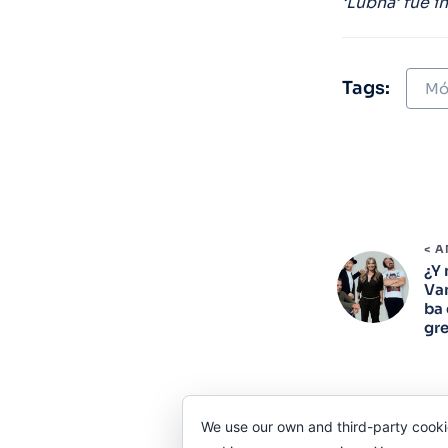
‘Lubna’ fue 
Tags:
Mó
< 
¿Y 
Va
ba 
gr
We use our own and third-party cooki