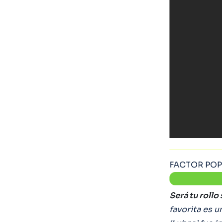
FACTOR PO
Será tu rollo s
favorita es u