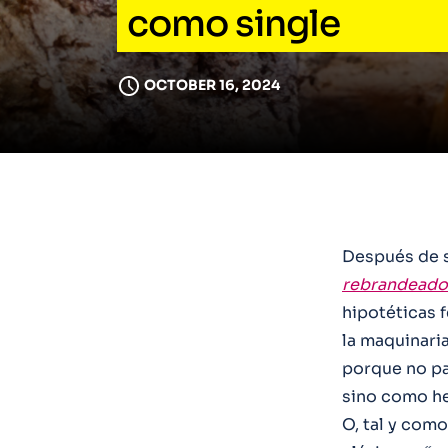
como single
OCTOBER 16, 2024
Después de s
rebrandeado
hipotéticas 
la maquinaria
porque no p
sino como he
O, tal y com