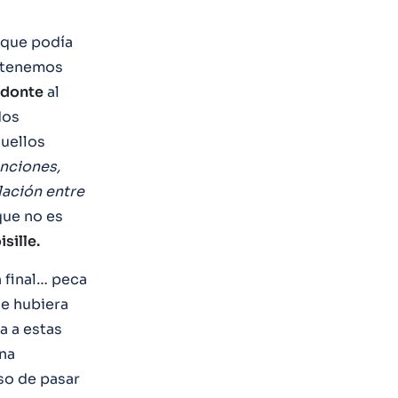
o que podía
 tenemos
donte
al
dos
quellos
nciones,
lación entre
que no es
sille.
 final… peca
ue hubiera
la a estas
una
so de pasar