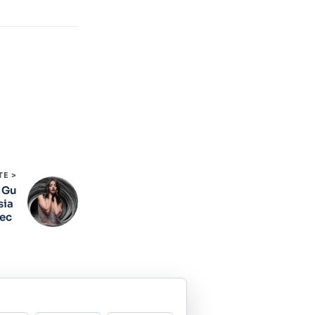
TE >
 Gu
sia
hec