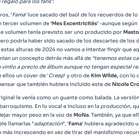
 regalo para los fans”.
os, ‘
Fama
‘ luce sacado del baúl de los recuerdos de l
n tercer volumen de
‘Mes Excentricités’
-aunque según
e volumen tenía previsto ser uno producido por
Masto
ero podría haber sido sacado de los descartes de los 
 estas alturas de 2024 no vamos a intentar fingir que a
nían un concepto detrás más allá de
“tenemos estas ca
n vinilo a precio de álbum aunque no tengan especial re
 ellos un cover de ‘
Creep
‘ y otro de
Kim Wilde,
con lo 
ensar que también hubiera incluido este de
Nicole Croi
riginal le venía como un guante como balada. La versión
barroquismo. En lo vocal e incluso en la producción, q
ejar mayor peso en la voz de
MoNa
. También, ya que el
le llamarlas “
adaptación
“, ‘
Fama
‘ hubiera agradecido 
 más increscendo en vez de tirar del manidísimo recur