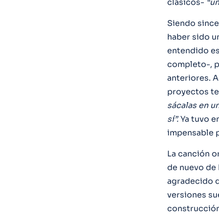
clásicos-
“un
Siendo sincer
haber sido u
entendido es
completo-, p
anteriores. A
proyectos te
sácalas en u
sí”.
Ya tuvo en
impensable p
La canción o
de nuevo de 
agradecido d
versiones sue
construcción