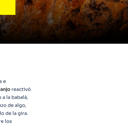
s e
anjo
reactivó
o a la babalá,
zo de algo,
 de la gira.
re los