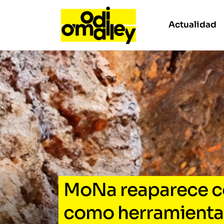
Actualidad
MoNa reaparece co
como herramienta 