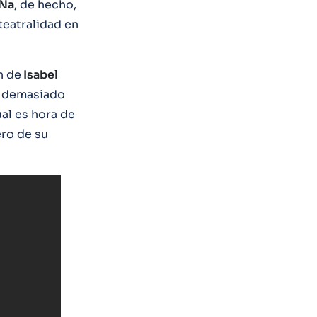
Na
, de hecho,
teatralidad en
n de
Isabel
y demasiado
ual es hora de
ero de su