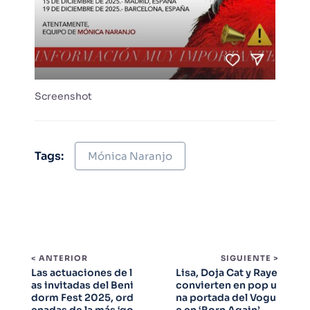
Screenshot
Tags:
Mónica Naranjo
< ANTERIOR
SIGUIENTE >
Las actuaciones de l
Lisa, Doja Cat y Raye
as invitadas del Beni
convierten en pop u
dorm Fest 2025, ord
na portada del Vogu
enadas de la más ‘go
e en ‘Born Again’