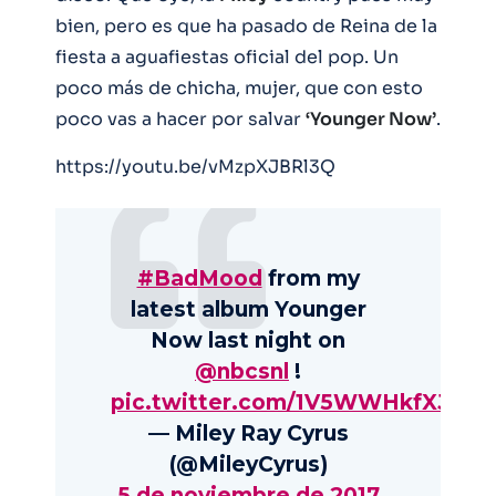
bien, pero es que ha pasado de Reina de la
fiesta a aguafiestas oficial del pop. Un
poco más de chicha, mujer, que con esto
poco vas a hacer por salvar
‘Younger Now’
.
https://youtu.be/vMzpXJBRl3Q
#BadMood
from my
latest album Younger
Now last night on
@nbcsnl
!
pic.twitter.com/1V5WWHkfXJ
— Miley Ray Cyrus
(@MileyCyrus)
5 de noviembre de 2017