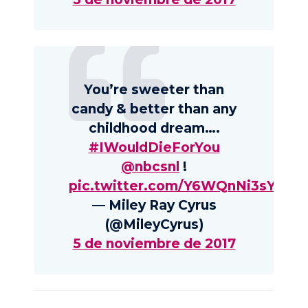
You’re sweeter than
candy & better than any
childhood dream….
#IWouldDieForYou
@nbcsnl
!
pic.twitter.com/Y6WQnNi3sY
— Miley Ray Cyrus
(@MileyCyrus)
5 de noviembre de 2017