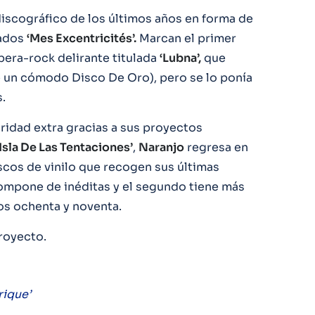
discográfico de los últimos años en forma de
lados
‘Mes Excentricités’.
Marcan el primer
ópera-rock delirante titulada
‘Lubna’,
que
e un cómodo Disco De Oro), pero se lo ponía
.
idad extra gracias a sus proyectos
 Isla De Las Tentaciones’
,
Naranjo
regresa en
scos de vinilo que recogen sus últimas
compone de inéditas y el segundo tiene más
os ochenta y noventa.
royecto.
rique’