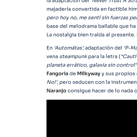
la adaptación del
‘Never Trust A Str
majadería convertida en factible hi
pero hoy no, me sentí sin fuerzas pe
base del melodrama bailable que ha 
La nostalgia bien traída al presente.
En
‘Automátas’,
adaptación del
‘P-Ma
vena
steampunk
para la letra (
“Cauti
planeta errático, galaxia sin control”
Fangoria
de
Milkyway
y sus propios 
No!’
, pero seducen con la instrumen
Naranjo
consigue hacer de lo nada 