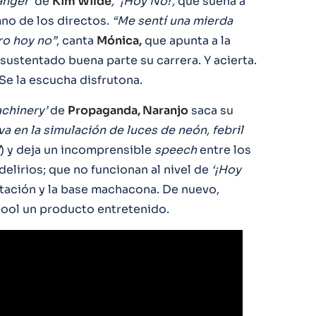
anger’
de
Kim Wilde
,
‘¡Hoy No!’,
que suena a
mno de los directos.
“Me sentí una mierda
ro hoy no”
, canta
Mónica,
que apunta a la
sustentado buena parte su carrera. Y acierta.
 Se la escucha disfrutona.
chinery’
de
Propaganda, Naranjo
saca su
va en la simulación de luces de neón, febril
) y deja un incomprensible
speech
entre los
delirios; que no funcionan al nivel de
‘¡Hoy
tación y la base machacona. De nuevo,
cool un producto entretenido.