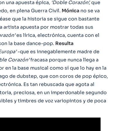
on una apuesta épica,
‘Doble Corazón’,
que
edo, en plena Guerra Civil.
Mónica
no se va
éase que la historia se sigue con bastante
a artista apuesta por mostrar todas sus
razón’
es lírica, electrónica, cuenta con el
 con la base dance-pop.
Resulta
Europa’
-que es innegablemente madre de
ble Corazón’
fracasa porque nunca llega a
or en la base musical como sí que lo hay en la
ago de dubstep, que con coros de pop épico,
ctrónica. Es tan rebuscada que agota al
istoria, preciosa, en un imperdonable segundo
ibles y timbres de voz variopintos y de poca