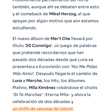
también, aunque ahí se debaten entre esto
y el comeback de
Mikel Herzog,
al que
apoyan por algún motivo que aún estamos
estudiando.
El nuevo álbum de
Mer’t Che
llevará por
título
’20 Conmigo
‘, un juego de palabras
que pretende recordarnos que han
pasado dos décadas desde que Luna se
presentara a Eurovisión con
‘No Me Pidas
Más Amor
‘. Después llegaría el cambio de
Luna
a
Merche,
los hits, los álbumes
Platino,
Mila Ximénez
robándose el chotis
‘Si Te Marchas’
-Eterna Mila- y ahora la
celebración de dos décadas y
un sinfín de vacunas de Unicef.