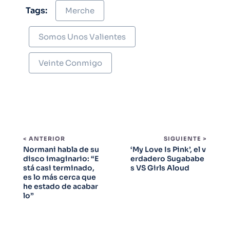
Tags:
Merche
Somos Unos Valientes
Veinte Conmigo
< ANTERIOR
SIGUIENTE >
Normani habla de su
‘My Love Is Pink’, el v
disco imaginario: “E
erdadero Sugababe
stá casi terminado,
s VS Girls Aloud
es lo más cerca que
he estado de acabar
lo”