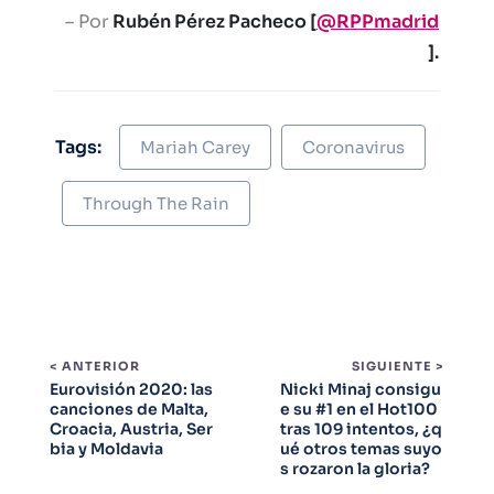
– Por
Rubén Pérez Pacheco [
@RPPmadrid
].
Tags:
Mariah Carey
Coronavirus
Through The Rain
< ANTERIOR
SIGUIENTE >
Eurovisión 2020: las
Nicki Minaj consigu
canciones de Malta,
e su #1 en el Hot100
Croacia, Austria, Ser
tras 109 intentos, ¿q
bia y Moldavia
ué otros temas suyo
s rozaron la gloria?