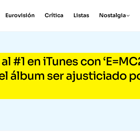
Eurovisión
Crítica
Listas
Nostalgia
 al #1 en iTunes con ‘E=MC
el álbum ser ajusticiado p