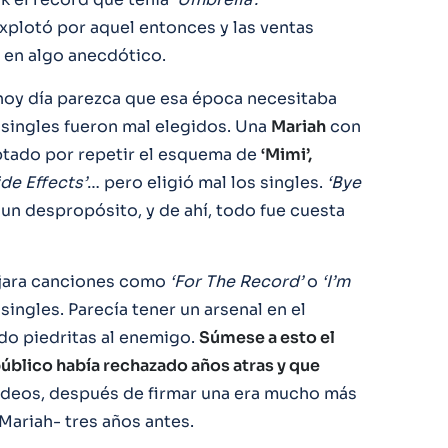
xplotó por aquel entonces y las ventas
 en algo anecdótico.
hoy día parezca que esa época necesitaba
 singles fueron mal elegidos. Una
Mariah
con
tado por repetir el esquema de
‘Mimi’,
Side Effects’
… pero eligió mal los singles.
‘Bye
n despropósito, y de ahí, todo fue cuesta
ejara canciones como
‘For The Record’
o
‘I’m
ingles. Parecía tener un arsenal en el
ndo piedritas al enemigo.
Súmese a esto el
público había rechazado años atras y que
ídeos, después de firmar una era mucho más
 Mariah- tres años antes.