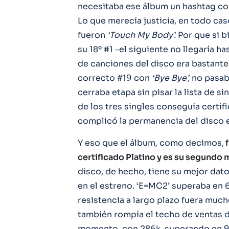
necesitaba ese álbum un hashtag 
Lo que merecía justicia, en todo cas
fueron
‘Touch My Body’.
Por que si bi
su 18º #1 -el siguiente no llegaría h
de canciones del disco era bastante
correcto #19 con
‘Bye Bye’,
no pasab
cerraba etapa sin pisar la lista de s
de los tres singles conseguía certif
complicó la permanencia del disco en 
Y eso que el álbum, como decimos,
f
certificado Platino y es su segundo
disco, de hecho, tiene su mejor dat
en el estreno. ‘E=MC2’ superaba en 
resistencia a largo plazo fuera muc
también rompía el techo de ventas d
momento, con 286k, superando en 9k