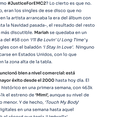
como
#JusticeForEMC2
? Lo cierto es que no.
o, eran los singles de ese disco que no
en la artista arrancaba la era del álbum con
asta la Navidad pasada-, el resultado del resto
 más discutible.
Mariah
se quedaba en un
a del #58 con
‘I’ll Be Lovin’ U Long Time’
y
ingles con el baladón
‘I Stay In Love’
. Ninguno
icarse en Estados Unidos, con lo que
la zona alta de la tabla.
uncionó bien a nivel comercial: está
 mayor éxito desde el 2000
hasta hoy día. El
o histórico en una primera semana, con 463k
61k el estreno de
‘Mimi’,
aunque su nivel de
ho menor. Y de hecho,
‘Touch My Body
‘
igitales en una semana hasta aquel
 el récord que tenía
‘Umbrella’.