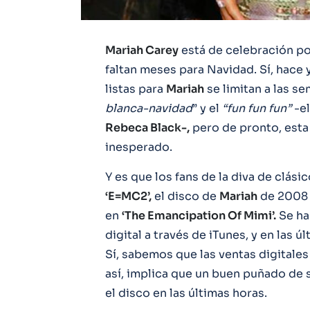
Mariah Carey
está de celebración por
faltan meses para Navidad. Sí, hace 
listas para
Mariah
se limitan a las s
blanca-navidad
” y el
“fun fun fun”
-el
Rebeca Black-,
pero de pronto, esta
inesperado.
Y es que los fans de la diva de clási
‘E=MC2’,
el disco de
Mariah
de 2008 
en
‘The Emancipation Of Mimi’.
Se ha
digital a través de iTunes, y en las úl
Sí, sabemos que las ventas digitale
así, implica que un buen puñado de 
el disco en las últimas horas.