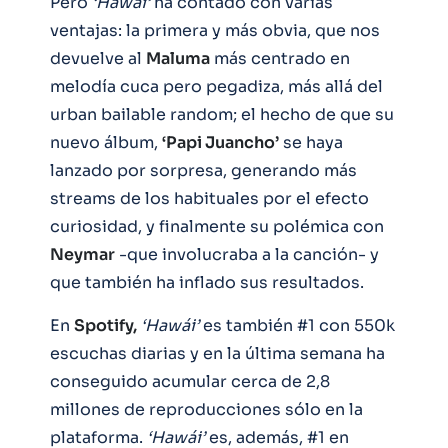
Pero
‘Hawái’
ha contado con varias
ventajas: la primera y más obvia, que nos
devuelve al
Maluma
más centrado en
melodía cuca pero pegadiza, más allá del
urban bailable random; el hecho de que su
nuevo álbum,
‘Papi Juancho’
se haya
lanzado por sorpresa, generando más
streams de los habituales por el efecto
curiosidad, y finalmente su polémica con
Neymar
-que involucraba a la canción- y
que también ha inflado sus resultados.
En
Spotify,
‘Hawái’
es también #1 con 550k
escuchas diarias y en la última semana ha
conseguido acumular cerca de 2,8
millones de reproducciones sólo en la
plataforma.
‘Hawái’
es, además, #1 en