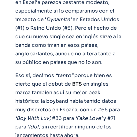
en España parezca bastante modesto,
especialmente si lo comparamos con el
impacto de ‘
Dynamite’
en Estados Unidos
(#1) o Reino Unido (#3). Pero el hecho de
que su nuevo single sea en inglés sirve a la
banda como imán en esos países,
angloparlantes, aunque no altera tanto a
su público en países que no lo son.
Eso sí, decimos
“tanto”
porque bien es
cierto que el debut de
BTS
en singles
marca también aquí su mejor peak
histórico: la boyband había tenido datos
muy discretos en España, con un #65 para
‘Boy With Luv’,
#86 para
‘Fake Love’
y #71
para
‘Idol’,
sin certificar ninguno de los
lanzamientos hasta ahora.