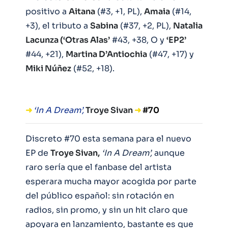
positivo a
Aitana
(#3, +1, PL),
Amaia
(#14,
+3), el tributo a
Sabina
(#37, +2, PL),
Natalia
Lacunza (‘Otras Alas’
#43, +38, O y
‘EP2’
#44, +21),
Martina D’Antiochia
(#47, +17) y
Miki Núñez
(#52, +18).
➜
‘In A Dream’,
Troye Sivan
➜
#70
Discreto #70 esta semana para el nuevo
EP de
Troye Sivan,
‘In A Dream’,
aunque
raro sería que el fanbase del artista
esperara mucha mayor acogida por parte
del público español: sin rotación en
radios, sin promo, y sin un hit claro que
apoyara en lanzamiento, bastante es que