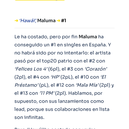
➜
‘Hawái’,
Maluma
➜
#1
Le ha costado, pero por fin
Maluma
ha
conseguido un #1 en singles en España. Y
no habrá sido por no intentarlo: el artista
pasó por el top20 patrio con el #2 con
‘Felices Los 4’
(6pl), el #3 con
‘Corazón’
(2pl), el #4 con
‘HP’
(2pL), el #10 con
‘El
Préstamo’
(pL), el #12 con
‘Mala Mía’
(2pl) y
el #13 con
’11 PM’
(2pl). Hablamos, por
supuesto, con sus lanzamientos como
lead, porque sus colaboraciones en lista
son infinitas.