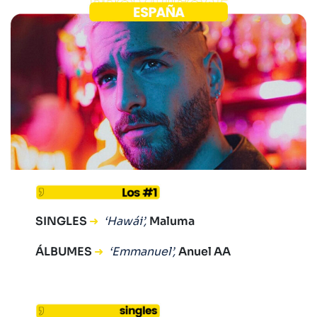
SINGLES
➜
‘Hawái’,
Maluma
ÁLBUMES
➜
‘Emmanuel’,
Anuel AA