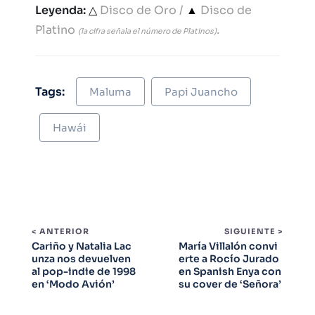
Leyenda:
△
Disco de Oro /
▲
Disco de
Platino
.
(la cifra señala el número de Platinos)
Tags:
Maluma
Papi Juancho
Hawái
< ANTERIOR
SIGUIENTE >
Cariño y Natalia Lac
María Villalón convi
unza nos devuelven
erte a Rocío Jurado
al pop-indie de 1998
en Spanish Enya con
en ‘Modo Avión’
su cover de ‘Señora’