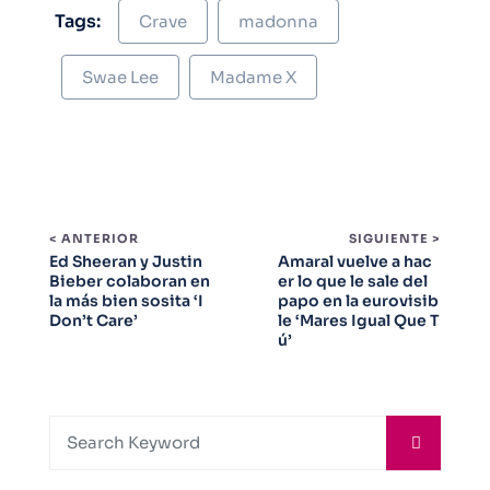
Tags:
Crave
madonna
Swae Lee
Madame X
< ANTERIOR
SIGUIENTE >
Ed Sheeran y Justin
Amaral vuelve a hac
Bieber colaboran en
er lo que le sale del
la más bien sosita ‘I
papo en la eurovisib
Don’t Care’
le ‘Mares Igual Que T
ú’