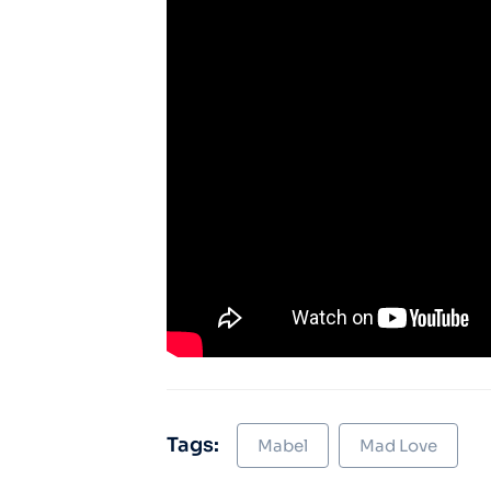
Tags:
Mabel
Mad Love