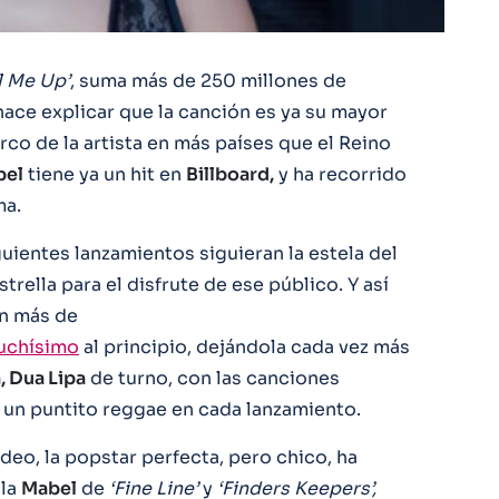
l Me Up’
, suma más de 250 millones de
hace explicar que la canción es ya su mayor
co de la artista en más países que el Reino
bel
tiene ya un hit en
Billboard,
y ha recorrido
ma.
guientes lanzamientos siguieran la estela del
strella para el disfrute de ese público. Y así
ún más de
uchísimo
al principio, dejándola cada vez más
, Dua Lipa
de turno, con las canciones
r un puntito reggae en cada lanzamiento.
ídeo, la popstar perfecta, pero chico, ha
 la
Mabel
de
‘Fine Line’
y
‘Finders Keepers’,