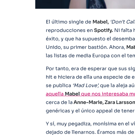
El último single de
Mabel,
‘Don’t Cal
reproducciones en
Spotify.
Ni falta 
éxito, y que ha supuesto el desembar
Unido, su primer bastión. Ahora,
Ma
las listas de media Europa con el te
Por tanto, era de esperar que sus si
hit e hiciera de ella una especie de e
se publica
‘Mad Love’,
que la aleja a
aquella
Mabel
que nos interesaba m
cerca de la
Anne-Marie, Zara Larsson
genéricas y el único appeal de tene
Y sí, muy pegadiza, monísima en el v
dejado de llenarnos. Éramos más de