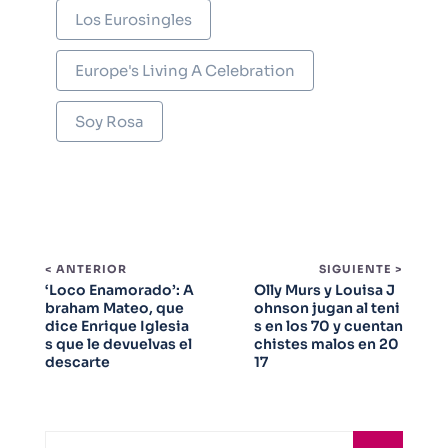
Los Eurosingles
Europe's Living A Celebration
Soy Rosa
< ANTERIOR
SIGUIENTE >
‘Loco Enamorado’: A
Olly Murs y Louisa J
braham Mateo, que
ohnson jugan al teni
dice Enrique Iglesia
s en los 70 y cuentan
s que le devuelvas el
chistes malos en 20
descarte
17