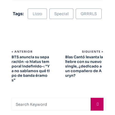
Tags:
Lizzo
Special
GRRRLS
< ANTERIOR
SIGUIENTE >
BTS anuncia su sepa
Blas Cantó levanta la
ración -o hiatus tem
liebre con su nuevo
poral indefinido-: “Y
single, ¿dedicado a
a no sabíamos qué ti
un compañero de A
po de banda éramo
uryn?
s”