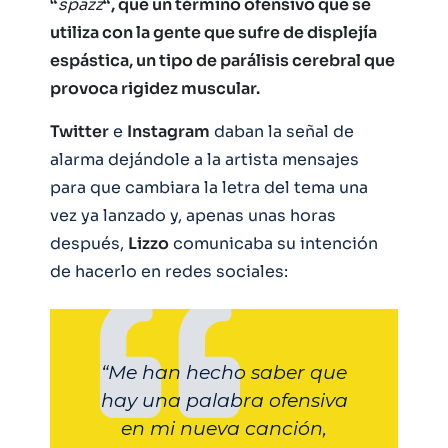
“
spazz
“, que un término ofensivo que se
utiliza con la gente que sufre de displejía
espástica, un tipo de parálisis cerebral que
provoca rigidez muscular.
Twitter
e
Instagram
daban la señal de
alarma dejándole a la artista mensajes
para que cambiara la letra del tema una
vez ya lanzado y, apenas unas horas
después,
Lizzo
comunicaba su intención
de hacerlo en redes sociales:
“Me han hecho saber que
hay una palabra ofensiva
en mi nueva canción,