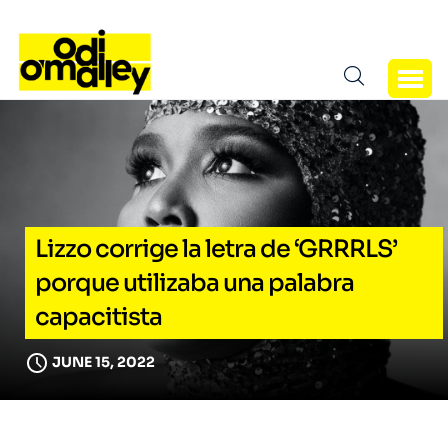
Lizzo corrige la letra de ‘GRRRLS’
porque utilizaba una palabra
capacitista
JUNE 15, 2022