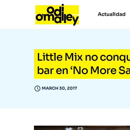
Actualidad
Little Mix no conq
bar en ‘No More S
MARCH 30, 2017