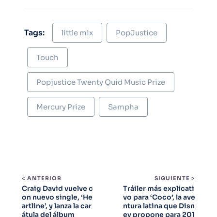
Tags:
little mix
PopJustice
Touch
Popjustice Twenty Quid Music Prize
Mercury Prize
Sampha
< ANTERIOR
SIGUIENTE >
Craig David vuelve c
Tráiler más explicati
on nuevo single, ‘He
vo para ‘Coco’, la ave
artline’, y lanza la car
ntura latina que Disn
átula del álbum
ey propone para 201