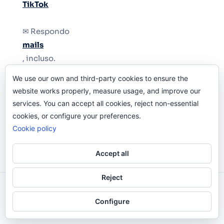
TikTok
✉ Respondo
mails
, incluso.
We use our own and third-party cookies to ensure the
Y si una persona no puede tener teléfono, que
website works properly, measure usage, and improve our
le quiten el teléfono.
services. You can accept all cookies, reject non-essential
cookies, or configure your preferences.
Cookie policy
Accept all
Reject
Odi O'Malley © 2016-2025. Todos Los Derechos
Configure
Reservados.