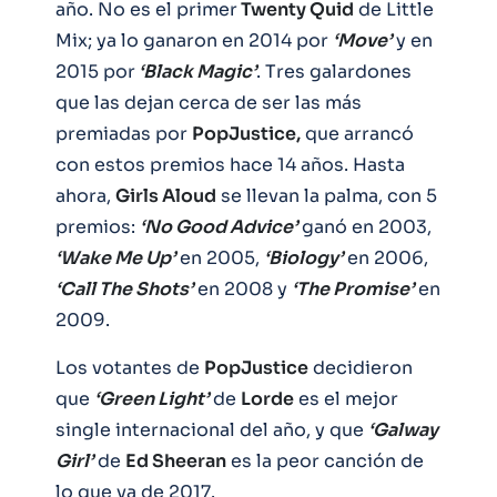
año. No es el primer
Twenty Quid
de Little
Mix; ya lo ganaron en 2014 por
‘Move’
y en
2015 por
‘Black Magic’
. Tres galardones
que las dejan cerca de ser las más
premiadas por
PopJustice,
que arrancó
con estos premios hace 14 años. Hasta
ahora,
Girls Aloud
se llevan la palma, con 5
premios:
‘No Good Advice’
ganó en 2003,
‘Wake Me Up’
en 2005,
‘Biology’
en 2006,
‘Call The Shots’
en 2008 y
‘The Promise’
en
2009.
Los votantes de
PopJustice
decidieron
que
‘Green Light’
de
Lorde
es el mejor
single internacional del año, y que
‘Galway
Girl’
de
Ed Sheeran
es la peor canción de
lo que va de 2017.