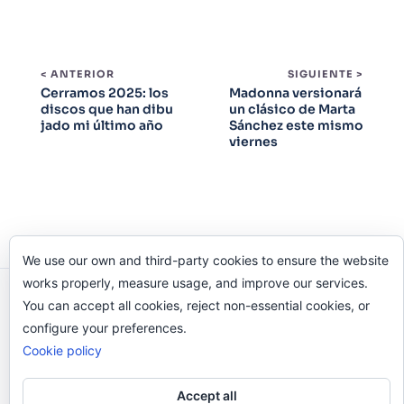
< ANTERIOR
SIGUIENTE >
Cerramos 2025: los
Madonna versionará
discos que han dibu
un clásico de Marta
jado mi último año
Sánchez este mismo
viernes
We use our own and third-party cookies to ensure the website
works properly, measure usage, and improve our services.
Odi O'Malley © 2016-2025. Todos Los Derechos
You can accept all cookies, reject non-essential cookies, or
Reservados.
configure your preferences.
Cookie policy
Accept all