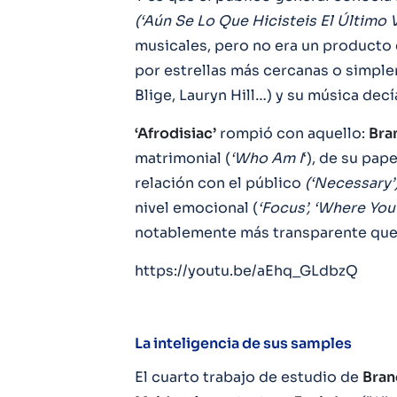
(‘Aún Se Lo Que Hicisteis El Último 
musicales, pero no era un producto 
por estrellas más cercanas o simple
Blige, Lauryn Hill…) y su música dec
‘Afrodisiac’
rompió con aquello:
Bra
matrimonial (
‘Who Am I
‘), de su pap
relación con el público
(‘Necessary’
nivel emocional (
‘Focus’, ‘Where Yo
notablemente más transparente que 
https://youtu.be/aEhq_GLdbzQ
La inteligencia de sus samples
El cuarto trabajo de estudio de
Bran