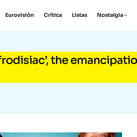
Eurovisión
Crítica
Listas
Nostalgia
frodisiac’, the emancipati