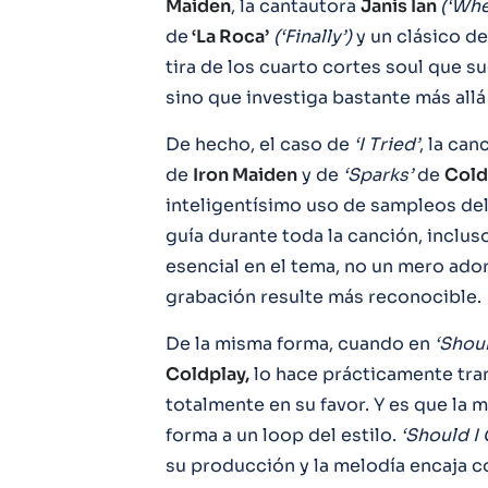
Maiden
, la cantautora
Janis Ian
(‘Whe
de
‘La Roca’
(‘Finally’)
y un clásico 
tira de los cuarto cortes soul que su
sino que investiga bastante más allá
De hecho, el caso de
‘I Tried’
, la ca
de
Iron Maiden
y de
‘Sparks’
de
Cold
inteligentísimo uso de sampleos del
guía durante toda la canción, incluso
esencial en el tema, no un mero ado
grabación resulte más reconocible.
De la misma forma, cuando en
‘Shoul
Coldplay,
lo hace prácticamente tra
totalmente en su favor. Y es que la 
forma a un loop del estilo.
‘Should I
su producción y la melodía encaja c