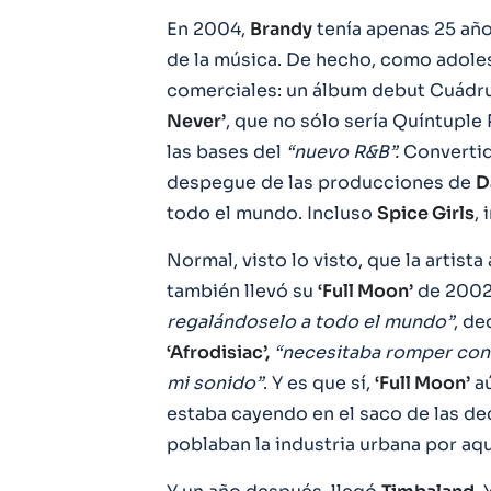
En 2004,
Brandy
tenía apenas 25 año
de la música. De hecho, como adoles
comerciales: un álbum debut Cuádru
Never’
, que no sólo sería Quíntuple
las bases del
“nuevo R&B”.
Convertido
despegue de las producciones de
D
todo el mundo. Incluso
Spice Girls
,
Normal, visto lo visto, que la artist
también llevó su
‘Full Moon’
de 2002
regalándoselo a todo el mundo”
, de
‘Afrodisiac’,
“necesitaba romper con 
mi sonido”
. Y es que sí,
‘Full Moon’
aú
estaba cayendo en el saco de las de
poblaban la industria urbana por aq