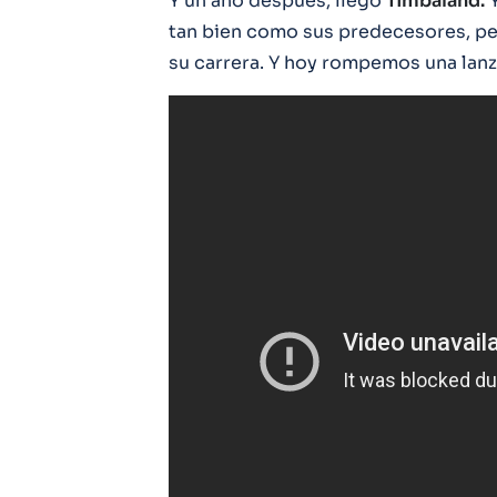
Y un año después, llegó
Timbaland.
tan bien como sus predecesores, per
su carrera. Y hoy rompemos una lanza