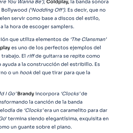
re You Wanna Be’)
,
Coldplay,
la banda sonora
de Bollywood
(‘Nodding Off’)
. Es decir, que no
elen servir como base a discos del estilo,
 a la hora de escoger samplers.
nción que utiliza elementos de
‘The Clansman’
play
es uno de los perfectos ejemplos del
 trabajo. El
riff
de guitarra se repite como
 ayuda a la construcción del estribillo. Es
rno o un
hook
del que tirar para que la
d I Go’
Brandy
incorpora
‘Clocks’
de
nsformando la canción de la banda
melodía de
‘Clocks’
era un caramelito para dar
 Go
‘ termina siendo elegantísima, exquisita en
omo un guante sobre el piano.