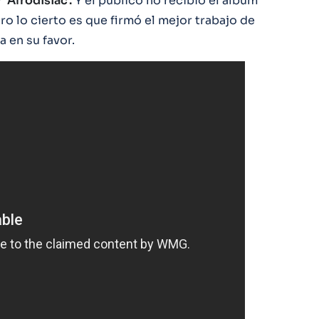
Y
‘Afrodisiac’.
Y el público no recibió el álbum
o lo cierto es que firmó el mejor trabajo de
 en su favor.