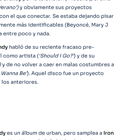
Verano’)
y obviamente sus proyectos
con el que conectar. Se estaba dejando pisar
mente más identificables (Beyoncé, Mary J
ía entre poco y nada.
ndy
habló de su reciente fracaso pre-
el como artista (
‘Should I Go?’
) y de su
)
y de no volver a caer en malas costumbres a
u Wanna Be’
). Aquel disco fue un proyecto
los anteriores.
dy
es un álbum de urban, pero samplea a
Iron