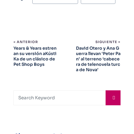
< ANTERIOR
SIGUIENTE >
Years & Years estren
David Otero y Ana G
an su versión aKústi
uerra llevan ‘Peter Pa
Ka de un clásico de
n’ al terreno ‘cabece
Pet Shop Boys
ra de telenovela turc
a de Nova’