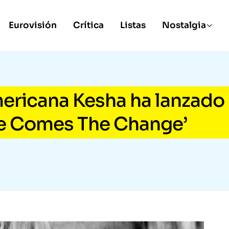
Eurovisión
Crítica
Listas
Nostalgia
americana Kesha ha lanzado
re Comes The Change’