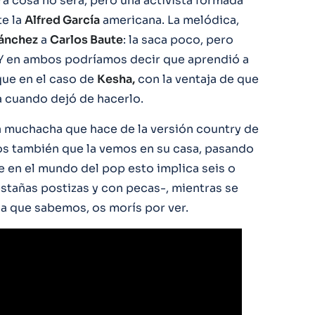
 cosa no será, pero una activista formada
te la
Alfred García
americana. La melódica,
ánchez
a
Carlos Baute
: la saca poco, pero
 Y en ambos podríamos decir que aprendió a
que en el caso de
Kesha,
con la ventaja de que
a cuando dejó de hacerlo.
 la muchacha que hace de la versión country de
s también que la vemos en su casa, pasando
ue en el mundo del pop esto implica seis o
pestañas postizas y con pecas-, mientras se
a que sabemos, os morís por ver.