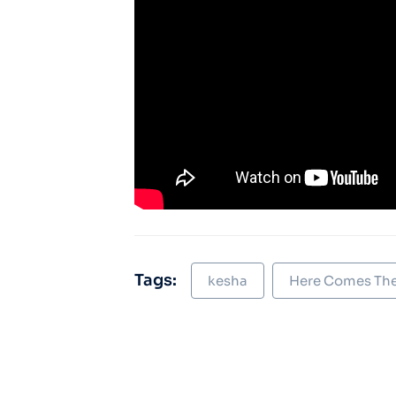
Tags:
kesha
Here Comes Th