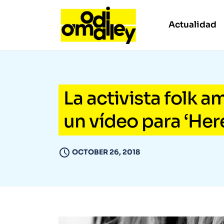
Actualidad
La activista folk 
un vídeo para ‘He
OCTOBER 26, 2018