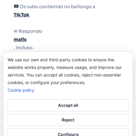
Os subo contenido no bailongo a
TikTok
✉ Respondo
mails
, incluso.
We use our own and third-party cookies to ensure the
Y si una persona no puede tener teléfono, que
website works properly, measure usage, and improve our
le quiten el teléfono.
services. You can accept all cookies, reject non-essential
cookies, or configure your preferences.
Cookie policy
Accept all
Reject
Odi O'Malley © 2016-2025. Todos Los Derechos
Configure
Reservados.