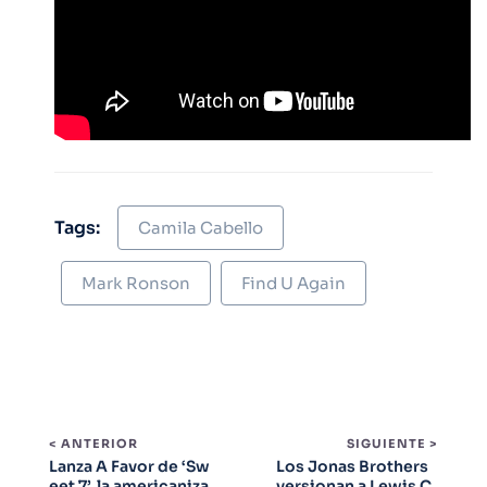
Tags:
Camila Cabello
Mark Ronson
Find U Again
< ANTERIOR
SIGUIENTE >
Lanza A Favor de ‘Sw
Los Jonas Brothers
eet 7’, la americaniza
versionan a Lewis C