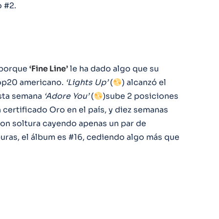
 #2.
 porque
‘Fine Line’
le ha dado algo que su
top20 americano.
‘Lights Up’
(
) alcanzó el
esta semana
‘Adore You’
(
)sube 2 posiciones
n certificado Oro en el país, y diez semanas
con soltura cayendo apenas un par de
uras, el álbum es #16, cediendo algo más que