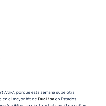
art Now
‘, porque esta semana sube otra
e en el mayor hit de
Dua Lipa
en Estados
ue fue #6 en su día. La artista es #1 en radios