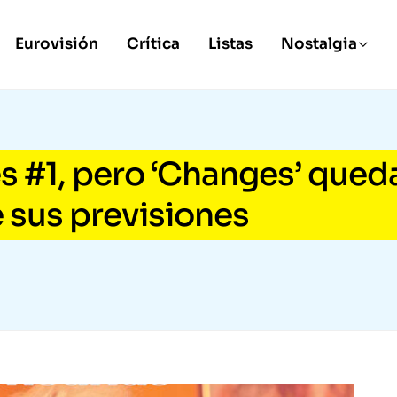
Eurovisión
Crítica
Listas
Nostalgia
es #1, pero ‘Changes’ qued
 sus previsiones