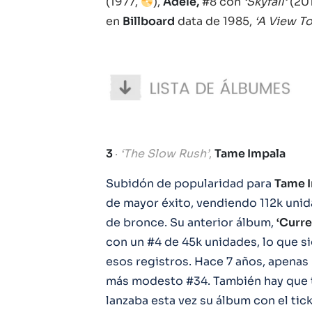
(1977,
),
Adele,
#8 con
‘Skyfall’
(20
en
Billboard
data de 1985,
‘A View To 
3
·
‘The Slow Rush’
,
Tame Impala
Subidón de popularidad para
Tame I
de mayor éxito, vendiendo 112k unid
de bronce. Su anterior álbum,
‘Curre
con un #4 de 45k unidades, lo que si
esos registros. Hace 7 años, apenas
más modesto #34. También hay que 
lanzaba esta vez su álbum con el ti