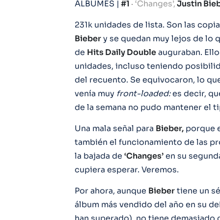
ÁLBUMES |
#1
·
‘Changes’,
Justin Bie
231k unidades de lista. Son las cop
Bieber
y se quedan muy lejos de lo 
de
Hits Daily Double
auguraban. Ello
unidades, incluso teniendo posibilid
del recuento. Se equivocaron, lo qu
venía muy
front-loaded:
es decir, qu
de la semana no pudo mantener el t
Una mala señal para
Bieber,
porque e
también el funcionamiento de las pr
la bajada de
‘Changes’
en su segunda
cupiera esperar. Veremos.
Por ahora, aunque
Bieber
tiene un s
álbum más vendido del año en su d
han superado), no tiene demasiado 