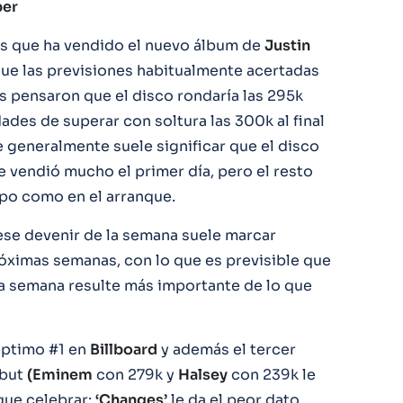
ber
ias que ha vendido el nuevo álbum de
Justin
que las previsiones habitualmente acertadas
s pensaron que el disco rondaría las 295k
ades de superar con soltura las 300k al final
e generalmente suele significar que el disco
e vendió mucho el primer día, pero el resto
ipo como en el arranque.
se devenir de la semana suele marcar
óximas semanas, con lo que es previsible que
 semana resulte más importante de lo que
éptimo #1 en
Billboard
y además el tercer
ebut
(Eminem
con 279k y
Halsey
con 239k le
que celebrar:
‘Changes’
le da el peor dato