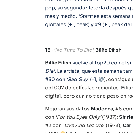
pop, su segunda victoria después 
mes y medio.
‘Start’
es esta semana #
globales (+1, peak) y #9 (+1, peak del
16
·
‘No Time To Die’
,
Billie Eilish
Billie Eilish
vuelve al top20 con el sin
Die’
. La artista, que esta semana ta
#30 con
‘Bad Guy’
(-1,
), consigue
del 007 de películas recientes.
Eilis
digital, pero aún no tiene peso en r
Mejoran sus datos
Madonna,
#8 con
con
‘For You Eyes Only’
(1987);
Shirl
#2 con
‘Live And Let Die’
(1973),
Carl