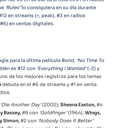
que
‘Rules’
lo consiguiera en su día durante
12 en streams (=, peak), #3 en radios
 #6) en ventas digitales.
gle para la última película Bond,
‘No Time To
mbién es #12 con
‘Everything I Wanted’
(-2) y
 uno de los mejores registros para los temas
h
debuta en el #6 de streams y #1 en venta
adios.
‘Die Another Day’
(2002);
Sheena Easton,
#4
ey Bassey,
#8 con
‘Goldfinger’
(1964),
Wings,
y Simon,
#2 con
‘Nobody Does It Better’