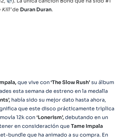
12,
). La única canción Bond que ha sido #1
Kill’
de
Duran Duran
.
mpala,
que vive con
‘The Slow Rush’
su álbum
ades esta semana de estreno en la medalla
nts’,
había sido su mejor dato hasta ahora,
gnifica que este disco prácticamente triplica
 movía 12k con
‘Lonerism’,
debutando en un
tener en consideración que
Tame Impala
cket-bundle que ha animado a su compra. En