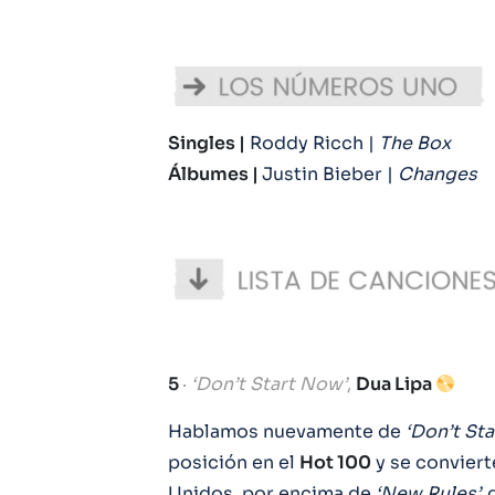
Singles |
Roddy Ricch |
The Box
Álbumes |
Justin Bieber |
Changes
.
5
·
‘Don’t Start Now’
,
Dua Lipa
Hablamos nuevamente de
‘Don’t St
posición en el
Hot 100
y se conviert
Unidos, por encima de
‘New Rules’,
q