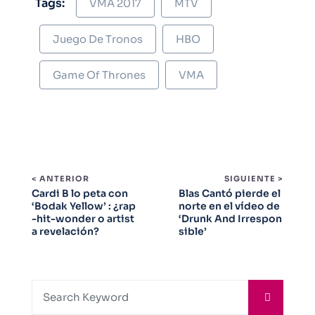
Tags:
VMA 2017
MTV
Juego De Tronos
HBO
Game Of Thrones
VMA
< ANTERIOR
SIGUIENTE >
Cardi B lo peta con
Blas Cantó pierde el
‘Bodak Yellow’ : ¿rap
norte en el vídeo de
-hit-wonder o artist
‘Drunk And Irrespon
a revelación?
sible’