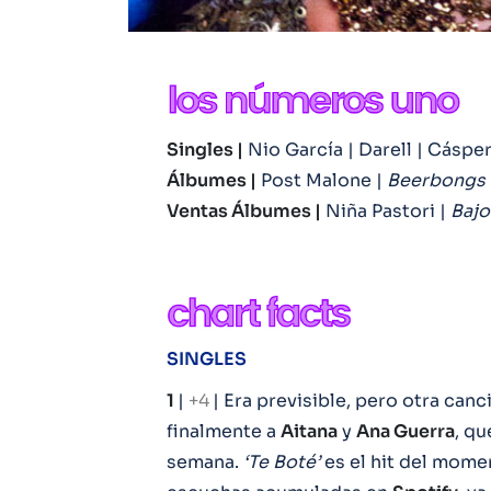
Singles |
Nio García | Darell | Cáspe
Álbumes |
Post Malone |
Beerbongs 
Ventas Álbumes |
Niña Pastori |
Bajo
SINGLES
1
|
+4
| Era previsible, pero otra can
finalmente a
Aitana
y
Ana Guerra
, qu
semana.
‘Te Boté’
es el hit del mome