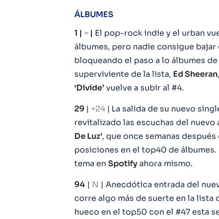
ÁLBUMES
1 |
=
|
El pop-rock indie y el urban vuel
álbumes, pero nadie consigue bajar 
bloqueando el paso a lo álbumes d
superviviente de la lista,
Ed Sheeran
‘Divide’
vuelve a subir al #4.
29
|
+24
|
La salida de su nuevo singl
revitalizado las escuchas del nuevo
De Luz’
, que once semanas después 
posiciones en el top40 de álbumes.
tema en
Spotify
ahora mismo.
94
|
N
| Anecdótica entrada del nu
corre algo más de suerte en la lista 
hueco en el top50 con el #47 esta s