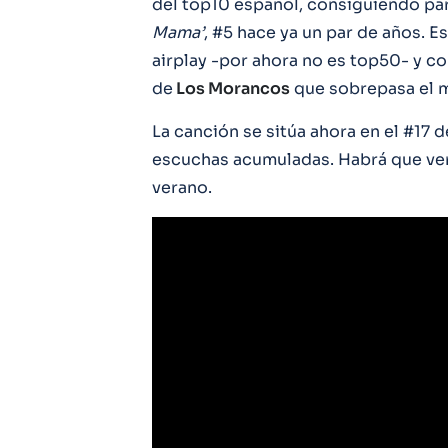
del top10 español, consiguiendo par
Mama’
, #5 hace ya un par de años. Es
airplay -por ahora no es top50- y c
de
Los Morancos
que sobrepasa el m
La canción se sitúa ahora en el #17 d
escuchas acumuladas. Habrá que ver 
verano.