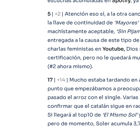
escuchas acumuladas en
Spotify
, y
5
|
+2
| Atención eso sí, a la otra can
la llave de continuidad de
‘Mayores’
machístamente aceptable,
‘Sin Pijam
entregada a la causa de este tipo d
charlas feministas en
Youtube,
Dios 
certificación, pero no le quedará m
(#2 ahora mismo).
17
|
+14
| Mucho estaba tardando en 
punto que empezábamos a preocupar
pasado el arroz con el single. Vari
confirmar que el catalán sigue en ra
Si llegará al top10 de
‘El Mismo Sol’
pero de momento, Soler acumula 3,7