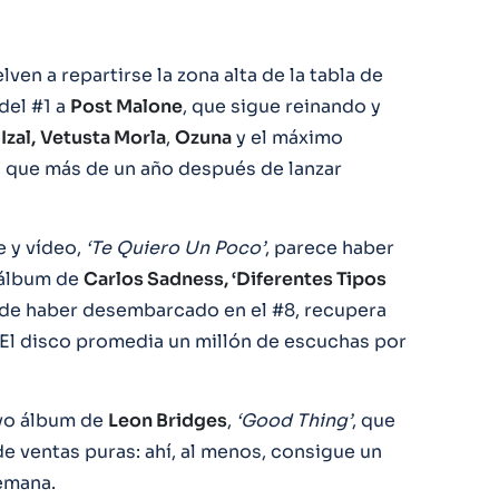
ven a repartirse la zona alta de la tabla de
del #1 a
Post Malone
, que sigue reinando y
e
Izal,
Vetusta Morla
,
Ozuna
y el máximo
, que más de un año después de lanzar
e y vídeo,
‘Te Quiero Un Poco’
, parece haber
 álbum de
Carlos Sadness, ‘Diferentes Tipos
de haber desembarcado en el #8, recupera
 El disco promedia un millón de escuchas por
evo álbum de
Leon Bridges
,
‘Good Thing’
, que
de ventas puras: ahí, al menos, consigue un
emana.