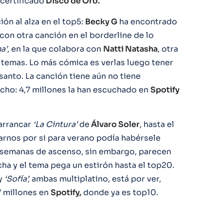
a certificado
Disco de Oro.
ción al alza en el top5:
Becky G
ha encontrado
con otra canción en el borderline de lo
a’
, en la que colabora con
Natti Natasha
, otra
e temas. Lo más cómica es verlas luego tener
santo. La canción tiene aún no tiene
ucho: 4,7 millones la han escuchado en
Spotify
arrancar
‘La Cintura’
de
Álvaro Soler
, hasta el
nos por si para verano podía habérsele
as semanas de ascenso, sin embargo, parecen
cha y el tema pega un estirón hasta el top20.
y
‘Sofía’,
ambas multiplatino, está por ver,
 millones en
Spotify,
donde ya es top10.