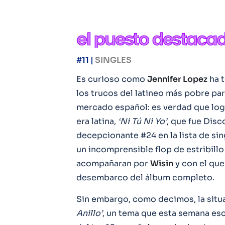
#11 |
SINGLES
Es curioso como
Jennifer Lopez
ha t
los trucos del latineo más pobre pa
mercado español: es verdad que logr
era latina,
‘Ni Tú Ni Yo’
, que fue Disc
decepcionante #24 en la lista de sin
un incomprensible flop de estribillo 
acompañaran por
Wisin
y con el que
desembarco del álbum completo.
Sin embargo, como decimos, la situ
Anillo’
, un tema que esta semana esc