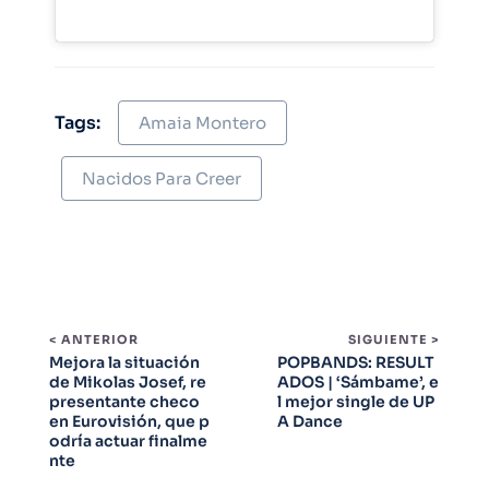
Tags:
Amaia Montero
Nacidos Para Creer
< ANTERIOR
SIGUIENTE >
Mejora la situación
POPBANDS: RESULT
de Mikolas Josef, re
ADOS | ‘Sámbame’, e
presentante checo
l mejor single de UP
en Eurovisión, que p
A Dance
odría actuar finalme
nte