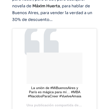
novela de
Máxim Huerta
, para hablar de
Buenos Aires, para vender la verdad a un
30% de descuento…
La unión de #MiBuenosAires y
París es mágica para mí… #MBA
#NacidosParaCreer #VuelveAmaia
Una publicación compartida de
Amaia montero
(@a