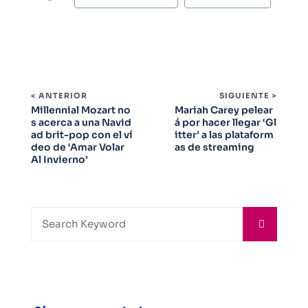
< ANTERIOR
SIGUIENTE >
Millennial Mozart no
Mariah Carey pelear
s acerca a una Navid
á por hacer llegar ‘Gl
ad brit-pop con el ví
itter’ a las plataform
deo de ‘Amar Volar
as de streaming
Al Invierno’