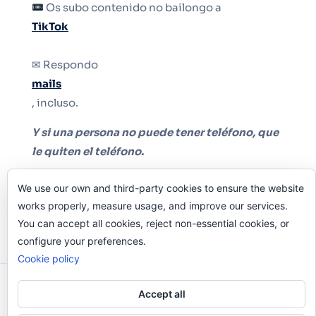
Os subo contenido no bailongo a
TikTok
✉ Respondo
mails
, incluso.
Y si una persona no puede tener teléfono, que
le quiten el teléfono.
We use our own and third-party cookies to ensure the website
works properly, measure usage, and improve our services.
You can accept all cookies, reject non-essential cookies, or
configure your preferences.
Cookie policy
Odi O'Malley © 2016-2025. Todos Los Derechos
Accept all
Reservados.