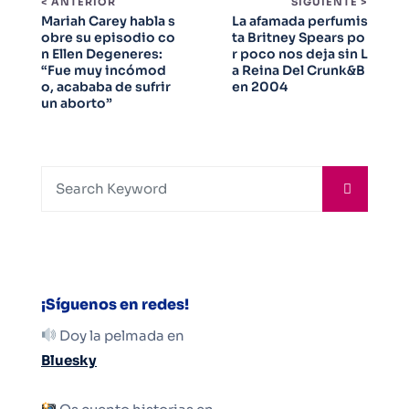
< ANTERIOR
SIGUIENTE >
Mariah Carey habla s
La afamada perfumis
obre su episodio co
ta Britney Spears po
n Ellen Degeneres:
r poco nos deja sin L
“Fue muy incómod
a Reina Del Crunk&B
o, acababa de sufrir
en 2004
un aborto”
¡Síguenos en redes!
Doy la pelmada en
Bluesky