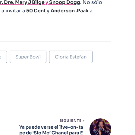
. Dre, Mary J Blige
y
Snoop Dogg
. No sólo
a invitar a
50 Cent
y
Anderson .Paak
a
z
Super Bowl
Gloria Estefan
SIGUIENTE >
Ya puede verse el live-on-ta
pe de ‘Slo Mo’ Chanel para E