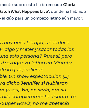
isamente sobre esto ha bromeado
Gloria
atch What Happens Live’
, donde ha hablado
 al dúo para un bombazo latino aún mayor:
es muy poco tiempo, unos doce
r algo y meter y sacar todas las
una sola persona? Pues sí, pero
extravaganza latina en Miami y
do lo que pudieron.
íble. Un show espectacular. (…)
ra dicho Jennifer si hubieran
era
(risas)
. No, en serio, era su
rollo completamente distinto. Yo
e Super Bowls, no me apetecía