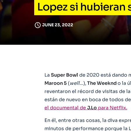
Lopez si hubieran
JUNE 23, 2022
La
Super Bowl
de 2020 está dando m
Maroon 5
(
well
…),
The Weeknd
o la 
reventaron el récord de visitas de 
están de nuevo en boca de todos de
el documental de
J.Lo
para Netflix.
En él, entre otras cosas, la diva exp
minutos de performance porque la L