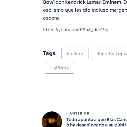
Bowl
con
Kendrick Lamar, Eminem, Dr
eso, sino que les dio incluso margen 
escena.
https://youtu.be/fESh3_dueWg
Tags:
Shakira
Jennifer Lope
Halftime
< ANTERIOR
Todo apunta a que Blas Cant
ó ha descolocado a su públi