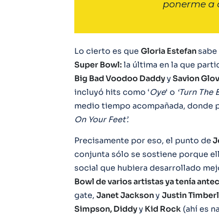
ponerme a d
Lo cierto es que
Gloria Estefan
sabe 
Super Bowl:
la última en la que partic
Big Bad Voodoo Daddy
y
Savion Glo
incluyó hits como ‘
Oye
‘ o
‘Turn The 
medio tiempo acompañada, donde p
On Your Feet’.
Precisamente por eso, el punto de
J
conjunta sólo se sostiene porque el
social que hubiera desarrollado mej
Bowl de varios artistas ya tenía ante
gate,
Janet Jackson
y
Justin Timber
Simpson, Diddy
y
Kid Rock
(ahí es n