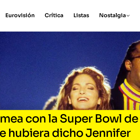
Eurovisión
Crítica
Listas
Nostalgia
omea con la Super Bowl de
e hubiera dicho Jennifer