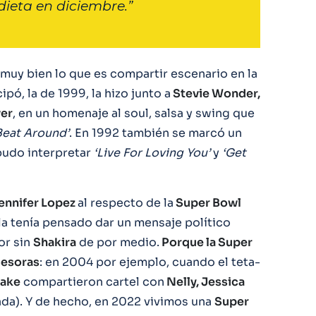
ieta en diciembre.”
muy bien lo que es compartir escenario en la
ipó, la de 1999, la hizo junto a
Stevie Wonder,
ver
, en un homenaje al soul, salsa y swing que
Beat Around’
. En 1992 también se marcó un
udo interpretar
‘Live For Loving You’
y
‘Get
ennifer Lopez
al respecto de la
Super Bowl
la tenía pensado dar un mensaje político
or sin
Shakira
de por medio.
Porque la Super
cesoras
: en 2004 por ejemplo, cuando el teta-
lake
compartieron cartel con
Nelly, Jessica
ada). Y de hecho, en 2022 vivimos una
Super