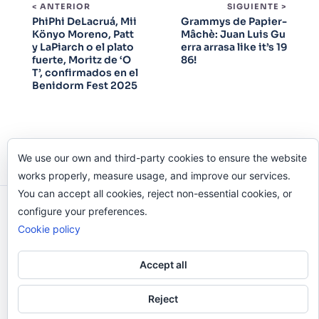
< ANTERIOR
SIGUIENTE >
PhiPhi DeLacruá, Mii
Grammys de Papier-
Könyo Moreno, Patt
Mâchè: Juan Luis Gu
y LaPiarch o el plato
erra arrasa like it’s 19
fuerte, Moritz de ‘O
86!
T’, confirmados en el
Benidorm Fest 2025
We use our own and third-party cookies to ensure the website
works properly, measure usage, and improve our services.
You can accept all cookies, reject non-essential cookies, or
configure your preferences.
Odi O'Malley © 2016-2025. Todos Los Derechos
Cookie policy
Reservados.
Accept all
Reject