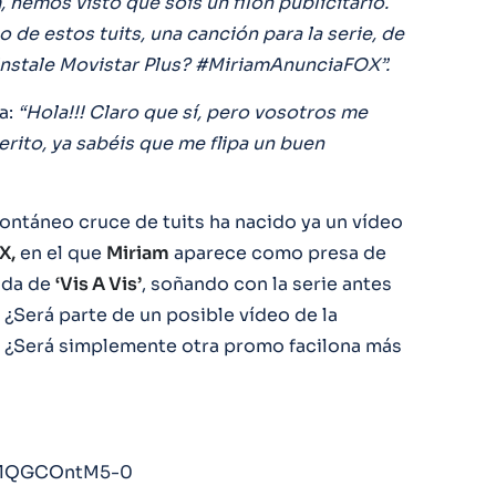
 hemos visto que sois un filón publicitario.
 de estos tuits, una canción para la serie, de
instale Movistar Plus? #MiriamAnunciaFOX”.
a:
“Hola!!! Claro que sí, pero vosotros me
rito, ya sabéis que me flipa un buen
ontáneo cruce de tuits ha nacido ya un vídeo
X,
en el que
Miriam
aparece como presa de
vada de
‘Vis A Vis’
, soñando con la serie antes
 ¿Será parte de un posible vídeo de la
? ¿Será simplemente otra promo facilona más
v=lQGCOntM5-0