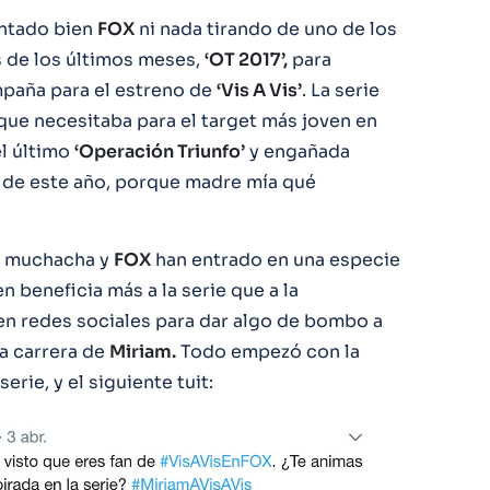
montado bien
FOX
ni nada tirando de uno de los
 de los últimos meses,
‘OT 2017’,
para
paña para el estreno de
‘Vis A Vis’
. La serie
que necesitaba para el target más joven en
del último
‘Operación Triunfo’
y engañada
va de este año, porque madre mía qué
a muchacha y
FOX
han entrado en una especie
n beneficia más a la serie que a la
 en redes sociales para dar algo de bombo a
la carrera de
Miriam.
Todo empezó con la
erie, y el siguiente tuit: