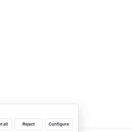
t all
Reject
Configure