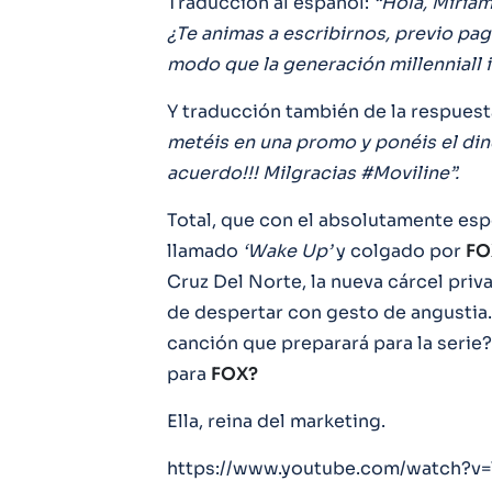
Traducción al español:
“Hola, Miriam,
¿Te animas a escribirnos, previo pago
modo que la generación millenniall 
Y traducción también de la respuest
metéis en una promo y ponéis el dine
acuerdo!!! Milgracias #Moviline”.
Total, que con el absolutamente esp
llamado
‘Wake Up’
y colgado por
FO
Cruz Del Norte, la nueva cárcel pri
de despertar con gesto de angustia.
canción que preparará para la serie
para
FOX?
Ella, reina del marketing.
https://www.youtube.com/watch?