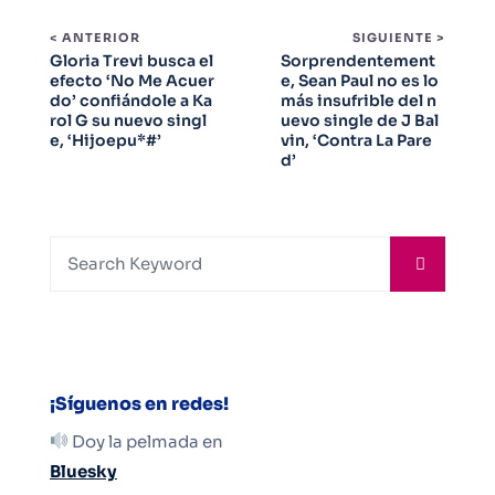
< ANTERIOR
SIGUIENTE >
Gloria Trevi busca el
Sorprendentement
efecto ‘No Me Acuer
e, Sean Paul no es lo
do’ confiándole a Ka
más insufrible del n
rol G su nuevo singl
uevo single de J Bal
e, ‘Hijoepu*#’
vin, ‘Contra La Pare
d’
¡Síguenos en redes!
Doy la pelmada en
Bluesky