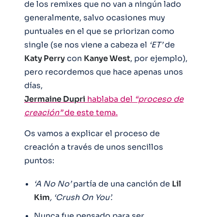
de los remixes que no van a ningún lado
generalmente, salvo ocasiones muy
puntuales en el que se priorizan como
single (se nos viene a cabeza el
‘ET’
de
Katy Perry
con
Kanye West
, por ejemplo),
pero recordemos que hace apenas unos
días,
Jermaine Dupri
hablaba del
“proceso de
creación”
de este tema.
Os vamos a explicar el proceso de
creación a través de unos sencillos
puntos:
‘A No No’
partía de una canción de
Lil
Kim
, ‘Crush On You’.
Nunca fue pensado para ser