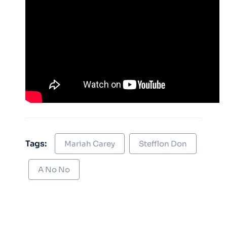
Tags:
Mariah Carey
Stefflon Don
A No No