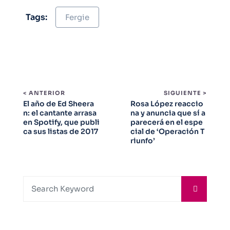
Tags:
Fergie
< ANTERIOR
SIGUIENTE >
El año de Ed Sheera
Rosa López reaccio
n: el cantante arrasa
na y anuncia que sí a
en Spotify, que publi
parecerá en el espe
ca sus listas de 2017
cial de ‘Operación T
riunfo’