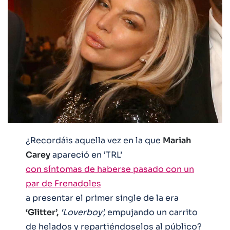
¿Recordáis aquella vez en la que
Mariah
Carey
apareció en ‘TRL’
con síntomas de haberse pasado con un
par de Frenadoles
a presentar el primer single de la era
‘Glitter’,
‘Loverboy’,
empujando un carrito
de helados y repartiéndoselos al público?