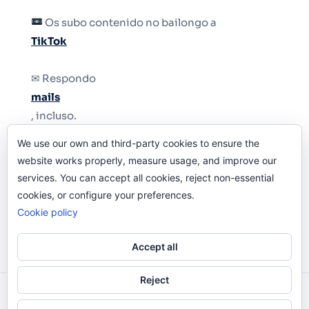
Os subo contenido no bailongo a
TikTok
✉ Respondo
mails
, incluso.
We use our own and third-party cookies to ensure the
Y si una persona no puede tener teléfono, que
website works properly, measure usage, and improve our
le quiten el teléfono.
services. You can accept all cookies, reject non-essential
cookies, or configure your preferences.
Cookie policy
Accept all
Reject
Odi O'Malley © 2016-2025. Todos Los Derechos