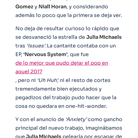
Gomez
y
Niall Horan
, y considerando
además lo poco que la primera se deja ver.
No deja de resultar curioso lo rápido que
se desvaneció la estrella de
Julia Michaels
tras
‘Issues’.
La cantante contaba con un
EP,
‘Nervous System’
, que fue
de lo mejor que pudo dejar el pop en
aquel 2017
, pero ni
‘Uh Huh’,
ni el resto de cortes
tremendamente bien ejecutados y
pegadizos del trabajo pudo hacer que la
cosa no quedara en one-hit-wonder.
Y con el anuncio de
‘Anxiety’
como gancho
principal del nuevo trabajo, imaginábamos
que
Julia Michaels
pelearía por escapar de